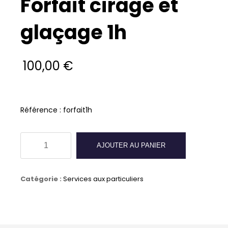
Forfait cirage et
glaçage 1h
100,00
€
Référence : forfait1h
quantité
AJOUTER AU PANIER
de
Forfait
Catégorie :
Services aux particuliers
cirage
et
glaçage
1h