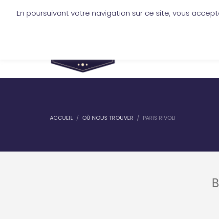
En poursuivant votre navigation sur ce site, vous accept
mickael.jofre@lescireurs.fr
-
+33 6 
SERVICES
TARIFS
ACCUEIL
OÙ NOUS TROUVER
PARIS RIVOLI
B