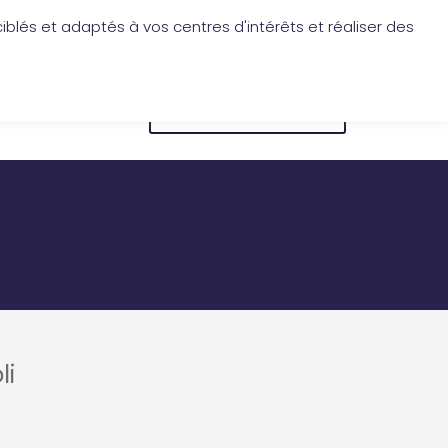
iblés et adaptés à vos centres d'intérêts et réaliser des
Application Les Cireurs
Mon compte
CONNEXION
BOUTIQUE EN LIGNE
li