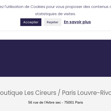
ez l'utilisation de Cookies pour vous proposer des contenus c
46 50 53 88
Boutique en ligne
statistiques de visites.
En savoir plus
Accepter
Rejeter
COLLECTION
RÉALISATIONS
OÙ NOUS TROUVER
outique Les Cireurs / Paris Louvre-Rivo
56 rue de l’Arbre sec - 75001 Paris