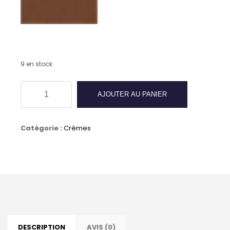
9 en stock
quantité
AJOUTER AU PANIER
de
Crème
Catégorie :
Crèmes
de
cirage
SAPHIR
-
MARRON
MOYEN
DESCRIPTION
AVIS (0)