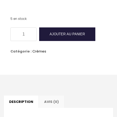
5 en stock
quantité
AJOUTER AU PANIER
de
Crème
Catégorie :
Crèmes
de
cirage
SAPHIR
-
CREME
DESCRIPTION
AVIS (0)