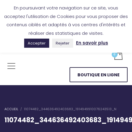
Boutique en ligne
Application Les Cireurs
Mon compte
En poursuivant votre navigation sur ce site, vous
acceptez l'utilisation de Cookies pour vous proposer des
contenus ciblés et adaptés à vos centres d'intérêts et
réaliser des statistiques de visites.
En savoir plus
Accepter
Rejeter
BOUTIQUE EN LIGNE
ACCUEIL
11074482_344636492403683_1914949910076243513_N
11074482_344636492403683_191494