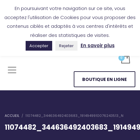
Boutique en ligne
Application Les Cireurs
Mon compte
En poursuivant votre navigation sur ce site, vous
acceptez l'utilisation de Cookies pour vous proposer des
contenus ciblés et adaptés à vos centres d'intérêts et
réaliser des statistiques de visites.
En savoir plus
Accepter
Rejeter
BOUTIQUE EN LIGNE
ACCUEIL
11074482_344636492403683_1914949910076243513_N
11074482_344636492403683_191494