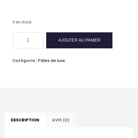
11 en stock
quantité
AJOUTER AU PANIER
de
Pâte
Catégorie :
Pâtes de luxe
de
luxe
50
ml
Acajou
SAPHIR
DESCRIPTION
AVIS (0)