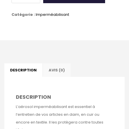
Imperméabilisant
Catégorie :
Imperméabilisant
INVULNER
SAPHIR
250ml
DESCRIPTION
AVIS (0)
DESCRIPTION
L’aérosol imperméabilisant est essentiel à
l’entretien de vos articles en daim, en cuir ou
encore en textile. Il les protègera contre toutes