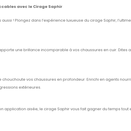
cables avec le Cirage Saphir
es aussi ! Plongez dans l’expérience luxueuse du cirage Saphir, l’ulti
apporte une brillance incomparable à vos chaussures en cuir. Dites ad
 chouchoute vos chaussures en profondeur. Enrichi en agents nourriss
agressions extérieures.
son application aisée, le cirage Saphir vous fait gagner du temps tou