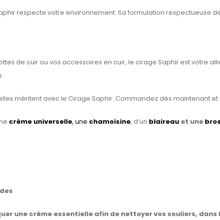
Saphir respecte votre environnement. Sa formulation respectueuse 
tes de cuir ou vos accessoires en cuir, le cirage Saphir est votre allié
e.
’elles méritent avec le Cirage Saphir. Commandez dès maintenant et r
une
crème universelle
, une
chamoisine
, d’un
blaireau
et une
bros
ndes
uer une crème essentielle afin de nettoyer vos souliers, dans le