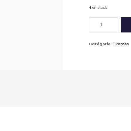
4 en stock
quantité
de
Crème
Catégorie :
Crèmes
de
cirage
SAPHIR
-
CHAMEAU