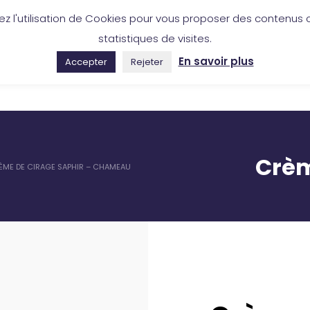
ez l'utilisation de Cookies pour vous proposer des contenus c
46 50 53 88
Boutique en ligne
statistiques de visites.
En savoir plus
Accepter
Rejeter
COLLECTION
RÉALISATIONS
OÙ NOUS TROUVER
Crèm
ÈME DE CIRAGE SAPHIR – CHAMEAU