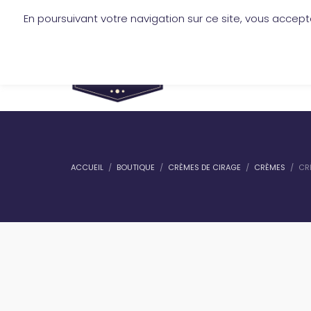
En poursuivant votre navigation sur ce site, vous accept
mickael.jofre@lescireurs.fr
-
+33 6 
SERVICES
TARIFS
ACCUEIL
BOUTIQUE
CRÈMES DE CIRAGE
CRÈMES
CR