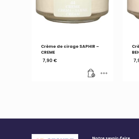
Crème de cirage SAPHIR –
Crè
CREME
BEI
7,90
€
7,
Notre savoir-faire