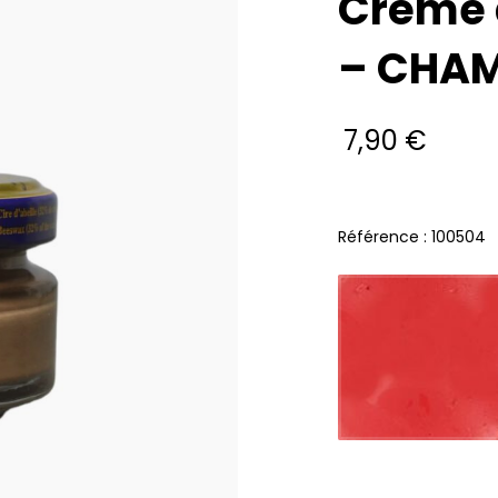
Crème 
– CHA
7,90
€
Référence : 100504