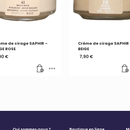
me de cirage SAPHIR –
Crème de cirage SAPHIR
GE ROSE
BEIGE
90
€
7,90
€
Qui sommes-nous ?
Boutique en ligne
M