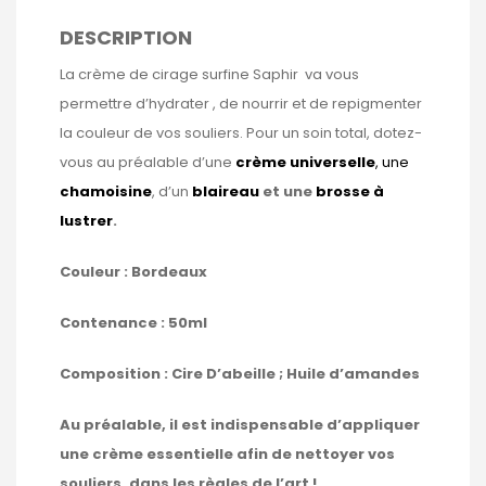
DESCRIPTION
La crème de cirage surfine Saphir va vous
permettre d’hydrater , de nourrir et de repigmenter
la couleur de vos souliers. Pour un soin total, dotez-
vous au préalable d’une
crème universelle
, une
chamoisine
, d’un
blaireau
et une
brosse à
lustrer
.
Couleur : Bordeaux
Contenance : 50ml
Composition : Cire D’abeille ; Huile d’amandes
Au préalable, il est indispensable d’appliquer
une crème essentielle afin de nettoyer vos
souliers, dans les règles de l’art !