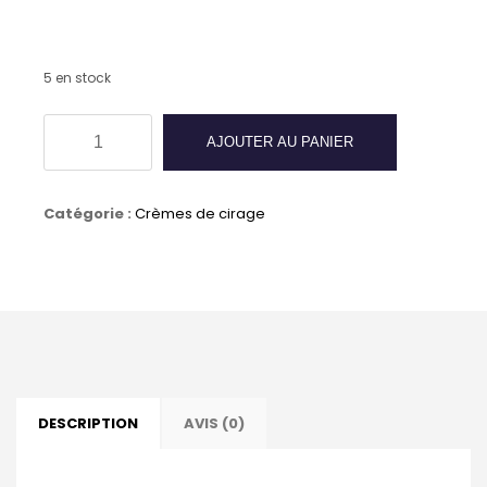
5 en stock
quantité
AJOUTER AU PANIER
de
Crème
Catégorie :
Crèmes de cirage
de
cirage
SAPHIR
-
BORDEAUX
DESCRIPTION
AVIS (0)