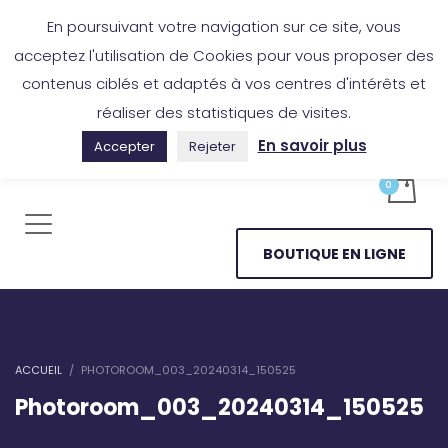
Boutique en ligne
Application Les Cireurs
Mon compte
En poursuivant votre navigation sur ce site, vous
acceptez l'utilisation de Cookies pour vous proposer des
contenus ciblés et adaptés à vos centres d'intérêts et
réaliser des statistiques de visites.
En savoir plus
Accepter
Rejeter
BOUTIQUE EN LIGNE
ACCUEIL
PHOTOROOM_003_20240314_150525
Photoroom_003_20240314_150525