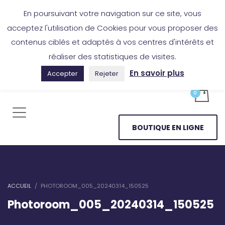
Boutique en ligne
Application Les Cireurs
Mon compte
En poursuivant votre navigation sur ce site, vous
acceptez l'utilisation de Cookies pour vous proposer des
contenus ciblés et adaptés à vos centres d'intérêts et
réaliser des statistiques de visites.
En savoir plus
Accepter
Rejeter
BOUTIQUE EN LIGNE
ACCUEIL
PHOTOROOM_005_20240314_150525
Photoroom_005_20240314_150525