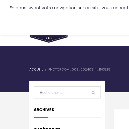
En poursuivant votre navigation sur ce site, vous accept
mickael.jofre@lescireurs.fr
-
+33 6 
SERVICES
TARIFS
ACCUEIL
PHOTOROOM_009_20240314_150525
ARCHIVES