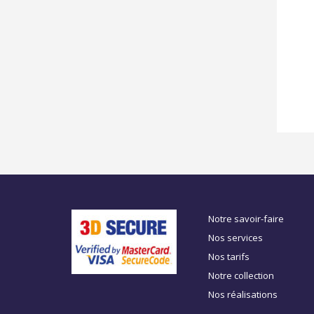
Notre savoir-faire
Nos services
Nos tarifs
Notre collection
Nos réalisations