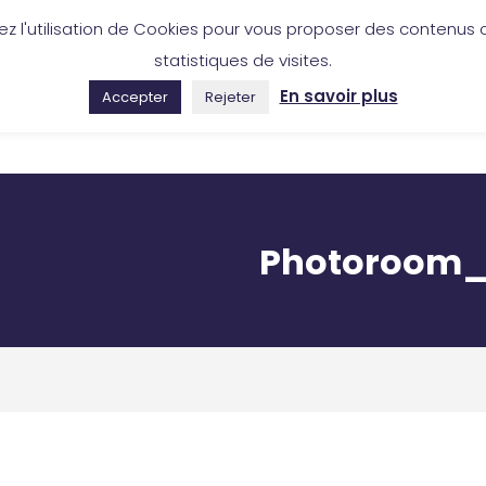
ez l'utilisation de Cookies pour vous proposer des contenus c
46 50 53 88
Boutique en ligne
statistiques de visites.
En savoir plus
Accepter
Rejeter
COLLECTION
RÉALISATIONS
OÙ NOUS TROUVER
Photoroom_