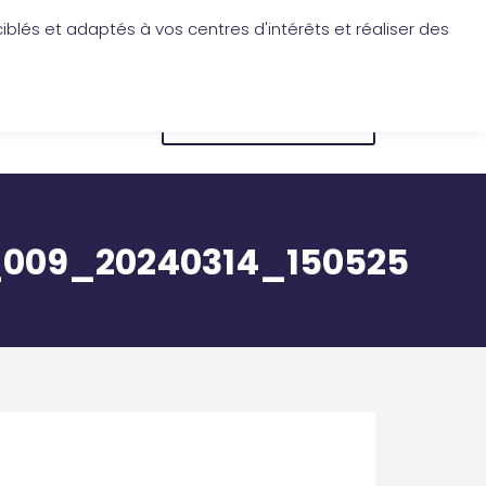
iblés et adaptés à vos centres d'intérêts et réaliser des
Application Les Cireurs
Mon compte
CONNEXION
BOUTIQUE EN LIGNE
009_20240314_150525