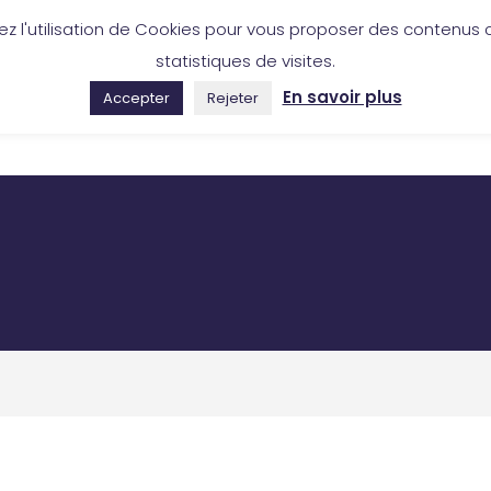
ez l'utilisation de Cookies pour vous proposer des contenus c
46 50 53 88
Boutique en ligne
statistiques de visites.
En savoir plus
Accepter
Rejeter
COLLECTION
RÉALISATIONS
OÙ NOUS TROUVER