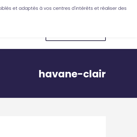
iblés et adaptés à vos centres d'intérêts et réaliser des
Application Les Cireurs
Mon compte
CONNEXION
BOUTIQUE EN LIGNE
havane-clair