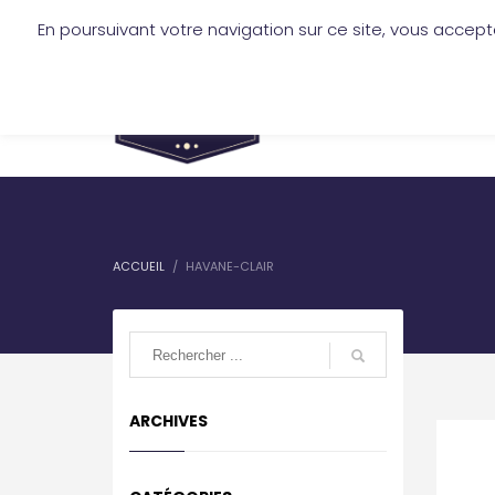
En poursuivant votre navigation sur ce site, vous accept
mickael.jofre@lescireurs.fr
-
+33 6 
SERVICES
TARIFS
ACCUEIL
HAVANE-CLAIR
ARCHIVES