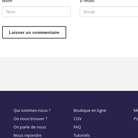
Nom
E-mail
Qui sommes-nous ?
Boutique en ligne
Me
Où nous trouver ?
CGV
Po
On parle de nous
FAQ
Nous rejoindre
Tutoriels