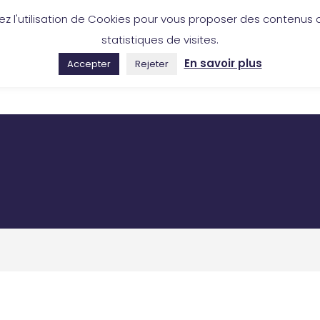
ez l'utilisation de Cookies pour vous proposer des contenus c
46 50 53 88
Boutique en ligne
statistiques de visites.
En savoir plus
Accepter
Rejeter
COLLECTION
RÉALISATIONS
OÙ NOUS TROUVER