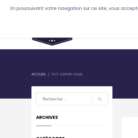
En poursuivant votre navigation sur ce site, vous accept
mickael.jofre@lescireurs.fr
-
+33 6 
SERVICES
TARIFS
ACCUEIL
POT-SAPHIR-50ML
ARCHIVES