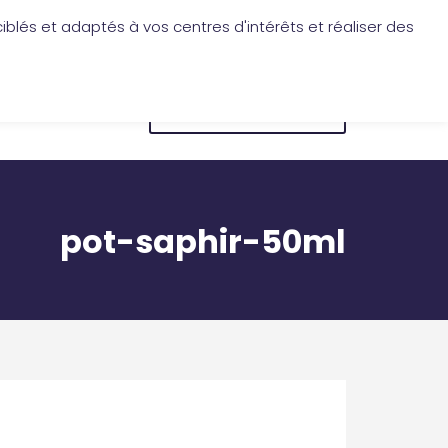
iblés et adaptés à vos centres d'intérêts et réaliser des
Application Les Cireurs
Mon compte
CONNEXION
BOUTIQUE EN LIGNE
pot-saphir-50ml